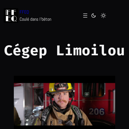
Aller
FFEQ
au
Coulé dans l'béton
contenu
Cégep Limoilou