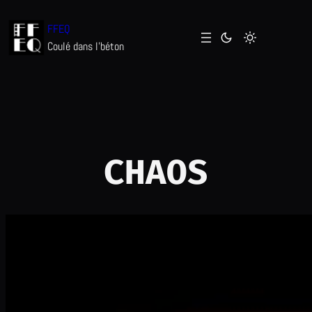
Aller
FFEQ
au
Coulé dans l'béton
contenu
CHAOS