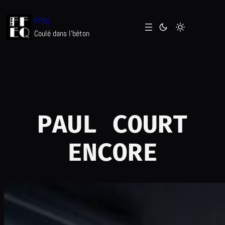
Aller
FFEQ
au
Coulé dans l'béton
contenu
PAUL COURT
ENCORE