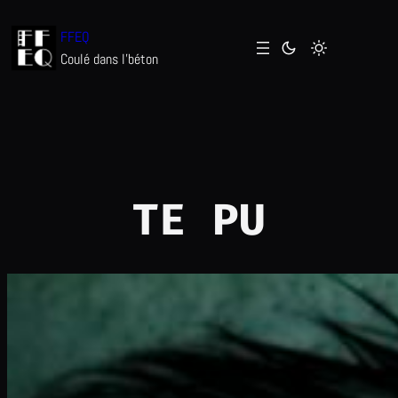
Aller
FFEQ
au
Coulé dans l'béton
contenu
TE PU